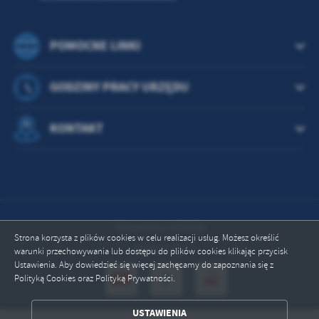
POMOCNE LINKI
GODZINY PRACY URZĘDU
KONTAKT
Odwiedzin: 878950
Strona korzysta z plików cookies w celu realizacji usług. Możesz określić
Online: 17
warunki przechowywania lub dostępu do plików cookies klikając przycisk
Ustawienia. Aby dowiedzieć się więcej zachęcamy do zapoznania się z
Polityką Cookies oraz Polityką Prywatności.
ZAPISZ WYBRANE
USTAWIENIA