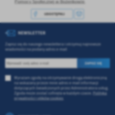
Pomocy Społecznej w Bożenkowie
Firmy te działają w charakterze pośredników prezentujących nasze
treści w postaci wiadomości, ofert, komunikatów mediów
społecznościowych.
UDOSTĘPNIJ
NEWSLETTER
Zapisz się do naszego newslettera i otrzymuj najnowsze
wiadomości na podany adres e-mail
Wyrażam zgodę na otrzymywanie drogą elektroniczną
na wskazany przeze mnie adres e-mail informacji
dotyczących świadczonych przez Administratora usług.
Zgoda może zostać cofnięta w każdym czasie.
Polityka
prywatności i plików cookies