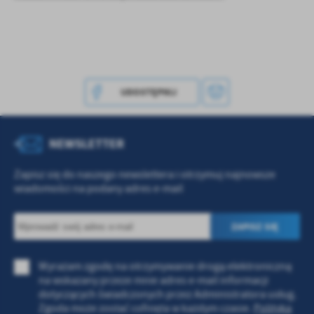
Firmy te działają w charakterze pośredników prezentujących nasze
treści w postaci wiadomości, ofert, komunikatów mediów
społecznościowych.
UDOSTĘPNIJ
NEWSLETTER
Zapisz się do naszego newslettera i otrzymuj najnowsze
wiadomości na podany adres e-mail
Wyrażam zgodę na otrzymywanie drogą elektroniczną
na wskazany przeze mnie adres e-mail informacji
dotyczących świadczonych przez Administratora usług.
Zgoda może zostać cofnięta w każdym czasie.
Polityka