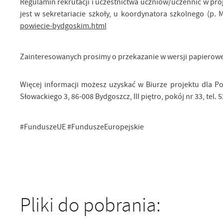
Regulamin rekrutacji i uczestnictwa uczniów/uczennic w proj
jest w sekretariacie szkoły, u koordynatora szkolnego (p.
powiecie-bydgoskim.html
Zainteresowanych prosimy o przekazanie w wersji papierow
Więcej informacji możesz uzyskać w Biurze projektu dla 
Słowackiego 3, 86-008 Bydgoszcz, III piętro, pokój nr 33, tel. 5
#FunduszeUE #FunduszeEuropejskie
Pliki do pobrania: