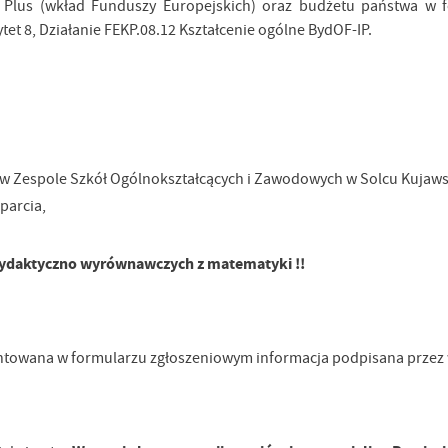
Plus (wkład Funduszy Europejskich) oraz budżetu państwa w f
et 8, Działanie FEKP.08.12 Kształcenie ogólne BydOF-IP.
w Zespole Szkół Ogólnokształcących i Zawodowych w Solcu Kujaw
parcia,
 dydaktyczno wyrównawczych z matematyki !!
towana w formularzu zgłoszeniowym informacja podpisana przez 