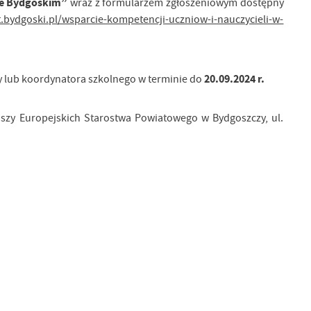
cie Bydgoskim”
wraz z formularzem zgłoszeniowym dostępny
t.bydgoski.pl/wsparcie-kompetencji-uczniow-i-nauczycieli-w-
20.09.2024 r.
y lub koordynatora szkolnego w terminie do
szy Europejskich Starostwa Powiatowego w Bydgoszczy, ul.