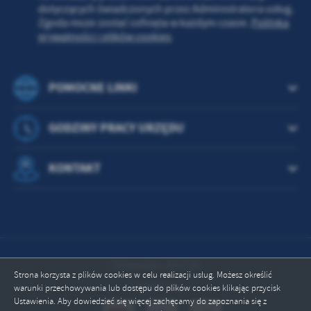
dotyczących świadczonych przez Administratora usług.
Zgoda może zostać cofnięta w każdym czasie.
Polityka
prywatności i plików cookies
POMOCNE LINKI
GODZINY PRACY URZĘDU
KONTAKT
Odwiedzin: 872736
Strona korzysta z plików cookies w celu realizacji usług. Możesz określić
Online: 26
warunki przechowywania lub dostępu do plików cookies klikając przycisk
Ustawienia. Aby dowiedzieć się więcej zachęcamy do zapoznania się z