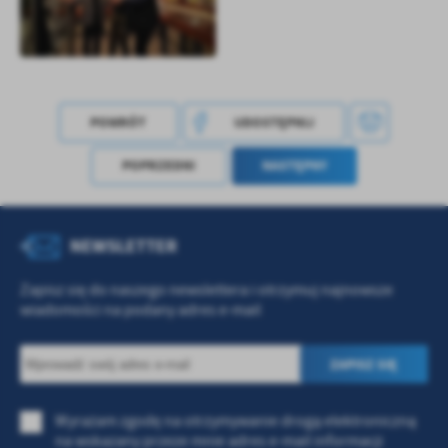
Firmy te działają w charakterze pośredników prezentujących nasze
treści w postaci wiadomości, ofert, komunikatów mediów
społecznościowych.
POWRÓT
UDOSTĘPNIJ
POPRZEDNI
NASTĘPNY
NEWSLETTER
Zapisz się do naszego newslettera i otrzymuj najnowsze
wiadomości na podany adres e-mail
Wyrażam zgodę na otrzymywanie drogą elektroniczną
na wskazany przeze mnie adres e-mail informacji