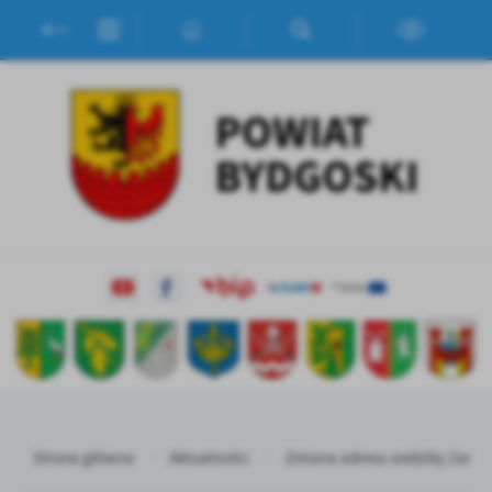
Przejdź do menu.
Przejdź do wyszukiwarki.
Przejdź do treści.
Przejdź do ustawień wielkości czcionki.
Włącz wersję kontrastową strony.
Ustawienia
Szanujemy Twoją prywatność. Możesz zmienić ustawienia cookies
lub zaakceptować je wszystkie. W dowolnym momencie możesz
dokonać zmiany swoich ustawień.
Niezbędne
Niezbędne pliki cookies służą do prawidłowego funkcjonowania
strony internetowej i umożliwiają Ci komfortowe korzystanie z
oferowanych przez nas usług.
Pliki cookies odpowiadają na podejmowane przez Ciebie działania w
Więcej
celu m.in. dostosowania Twoich ustawień preferencji prywatności,
logowania czy wypełniania formularzy. Dzięki plikom cookies
strona, z której korzystasz, może działać bez zakłóceń.
Funkcjonalne i personalizacyjne
Strona główna
Aktualności
Zmiana adresu siedziby Zarz
Zapoznaj się z
POLITYKĄ PRYWATNOŚCI I PLIKÓW COOKIES
.
Tego typu pliki cookies umożliwiają stronie internetowej