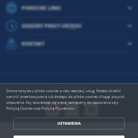
POMOCNE LINKI
GODZINY PRACY URZĘDU
KONTAKT
Odwiedzin: 876361
Strona korzysta z plików cookies w celu realizacji usług. Możesz określić
Online: 34
warunki przechowywania lub dostępu do plików cookies klikając przycisk
Ustawienia. Aby dowiedzieć się więcej zachęcamy do zapoznania się z
Polityką Cookies oraz Polityką Prywatności.
ZAPISZ WYBRANE
USTAWIENIA
ODRZUĆ WSZYSTKIE
Copyright by powiat.bydgoski.pl