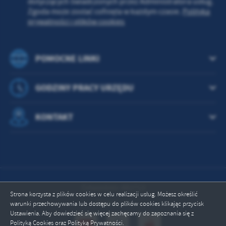
dotyczących świadczonych przez Administratora usług.
Zgoda może zostać cofnięta w każdym czasie.
Polityka
prywatności i plików cookies
POMOCNE LINKI
GODZINY PRACY URZĘDU
KONTAKT
Odwiedzin: 882713
Strona korzysta z plików cookies w celu realizacji usług. Możesz określić
Online: 33
warunki przechowywania lub dostępu do plików cookies klikając przycisk
Ustawienia. Aby dowiedzieć się więcej zachęcamy do zapoznania się z
Polityką Cookies oraz Polityką Prywatności.
ZAPISZ WYBRANE