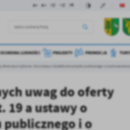
OCHRONA LUDNOŚCI
PROJEKTY
PROMOCJA
TURY
y złożonej w trybie art. 19 a ustawy o działalności pożytku publicznego i o wolontaria
nych uwag do oferty
t. 19 a ustawy o
 publicznego i o