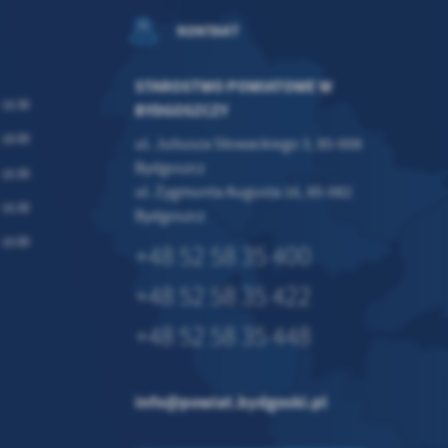
KONTAKT
STAROSTWO POWIATOWE W
- 15:30
BYDGOSZCZY
- 16:00
ul. Juliusza Słowackiego 3, 85-008
Bydgoszcz
- 15:30
ul. Zygmunta Augusta 16, 85-082
- 15:30
Bydgoszcz
- 15:00
+48 52 58 35 400
+48 52 58 35 422
+48 52 58 35 448
info@powiat.bydgoski.pl