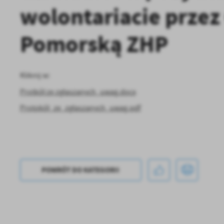
wolontariacie prze
Pomorską ZHP
Kliknij w:
Protkół ze zgłaszanych_uwag.docx
Protokół_ze_zgłaszanych_uwag.pdf
POWRÓT
DO KATEGORII