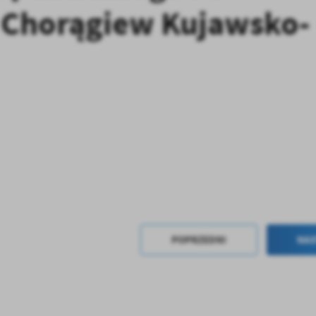
z Chorągiew Kujawsko-
POPRZEDNI
NAS