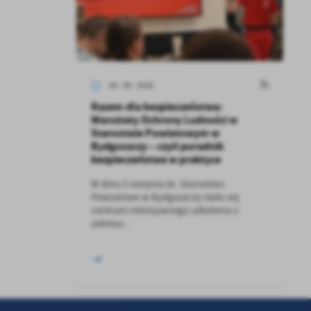
ci
06 - 08 - 2026
Razem dla bezpieczeństwa:
Warsztaty Ochrony Ludności w
Starostwie Powiatowym w
.
Bydgoszczy – czyli poradnik
bezpieczeństwa w praktyce
a
W dniu 5 sierpnia br. Starostwo
Powiatowe w Bydgoszczy stało się
centrum intensywnego szkolenia z
zakresu...
w