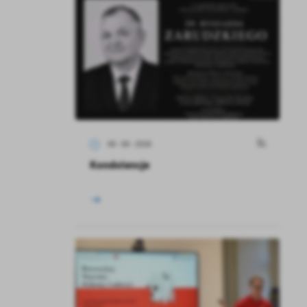
06 - 08 - 2026
Kondolencje
a
kom
z