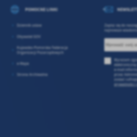
POMOCNE LINKI
NEWSLET
Dziennik ustaw
Zapisz się do nasze
najnowsze wiadomo
Obywatel GOV
Kujawsko-Pomorska Federacja
Organizacji Pozarządowych
Wyrażam zgo
e-Mapa
elektroniczną
e-mail inform
przez Admini
Strona Archiwalna
zostać cofnię
prywatności i