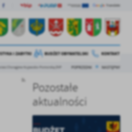
STYKA I ZABYTKI
BUDŻET OBYWATELSKI
KONTAKT
POPRZEDNI
NASTĘPNY
cie przez Chorągiew Kujawsko-Pomorską ZHP
Pozostałe
aktualności