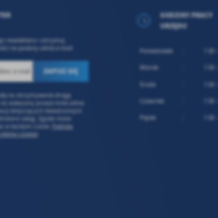
TER
GODZINY PRACY
URZĘDU
go newslettera i otrzymuj
ści na podany adres e-mail
Poniedziałek
7:30 
Wtorek
7:30 
Środa
7:30 
dę na otrzymywanie drogą
Czwartek
7:30 
 na wskazany przeze mnie adres
acji dotyczących świadczonych
Piątek
7:30 
stratora usług. Zgoda może
ta w każdym czasie.
Polityka
 plików cookies