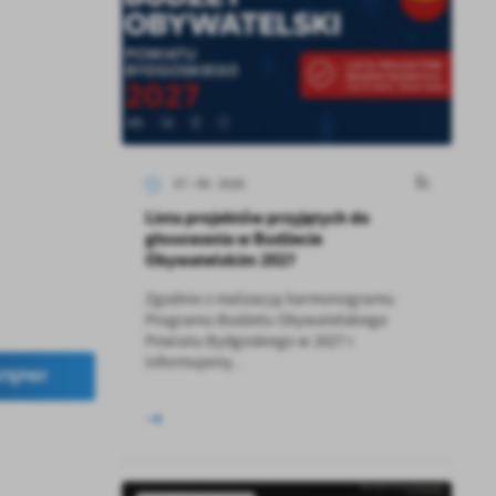
07 - 08 - 2026
Lista projektów przyjętych do
głosowania w Budżecie
Obywatelskim 2027
Zgodnie z realizacją harmonogramu
Programu Budżetu Obywatelskiego
Powiatu Bydgoskiego w 2027 r.
informujemy...
TĘPNY