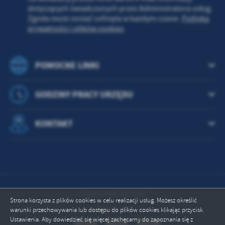
dotyczących świadczonych przez Administratora usług.
Zgoda może zostać cofnięta w każdym czasie.
Polityka
prywatności i plików cookies
POMOCNE LINKI
GODZINY PRACY URZĘDU
KONTAKT
Odwiedzin: 882256
Strona korzysta z plików cookies w celu realizacji usług. Możesz określić
Online: 33
warunki przechowywania lub dostępu do plików cookies klikając przycisk
Ustawienia. Aby dowiedzieć się więcej zachęcamy do zapoznania się z