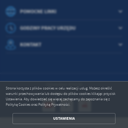
POMOCNE LINKI
GODZINY PRACY URZĘDU
KONTAKT
Odwiedzin: 879220
Strona korzysta z plików cookies w celu realizacji usług. Możesz określić
Online: 32
warunki przechowywania lub dostępu do plików cookies klikając przycisk
Ustawienia. Aby dowiedzieć się więcej zachęcamy do zapoznania się z
Polityką Cookies oraz Polityką Prywatności.
ZAPISZ WYBRANE
USTAWIENIA
ODRZUĆ WSZYSTKIE