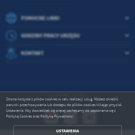
POMOCNE LINKI
GODZINY PRACY URZĘDU
KONTAKT
Odwiedzin: 874880
Strona korzysta z plików cookies w celu realizacji usług. Możesz określić
Online: 81
warunki przechowywania lub dostępu do plików cookies klikając przycisk
Ustawienia. Aby dowiedzieć się więcej zachęcamy do zapoznania się z
Polityką Cookies oraz Polityką Prywatności.
ZAPISZ WYBRANE
USTAWIENIA