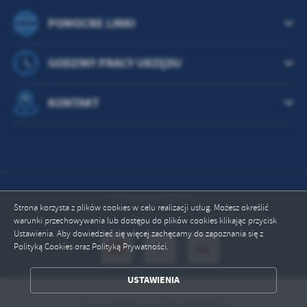
POMOCNE LINKI
GODZINY PRACY URZĘDU
KONTAKT
Odwiedzin: 880571
Strona korzysta z plików cookies w celu realizacji usług. Możesz określić
Online: 22
warunki przechowywania lub dostępu do plików cookies klikając przycisk
Ustawienia. Aby dowiedzieć się więcej zachęcamy do zapoznania się z
Polityką Cookies oraz Polityką Prywatności.
ZAPISZ WYBRANE
USTAWIENIA
ODRZUĆ WSZYSTKIE
Copyright by powiat.bydgoski.pl