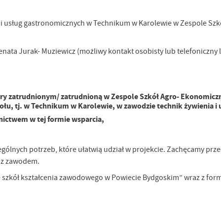
 i usług gastronomicznych w Technikum w Karolewie w Zespole Szk
nata Jurak- Muziewicz (możliwy kontakt osobisty lub telefoniczny l
adry zatrudnionym/ zatrudnioną w Zespole Szkół Agro- Ekonomic
łu, tj. w Technikum w Karolewie, w zawodzie technik żywienia i
nictwem w tej formie wsparcia,
ólnych potrzeb, które ułatwią udział
w projekcie. Zachęcamy przeds
h z zawodem.
cie szkół kształcenia zawodowego w Powiecie Bydgoskim” wraz z fo