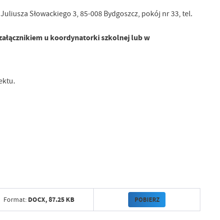
liusza Słowackiego 3, 85-008 Bydgoszcz, pokój nr 33, tel.
 załącznikiem u koordynatorki szkolnej lub w
ektu.
DOCX,
87.25 KB
POBIERZ
Format: