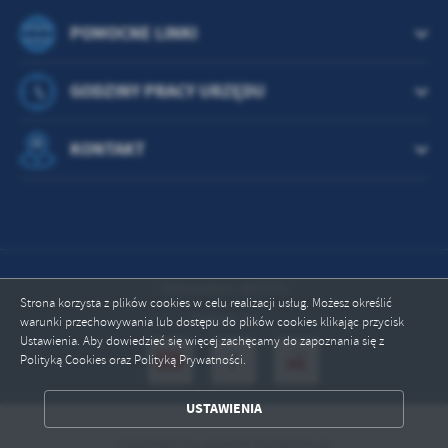
POMOCNE LINKI
GODZINY PRACY URZĘDU
KONTAKT
Odwiedzin: 882755
Strona korzysta z plików cookies w celu realizacji usług. Możesz określić
Online: 26
warunki przechowywania lub dostępu do plików cookies klikając przycisk
Ustawienia. Aby dowiedzieć się więcej zachęcamy do zapoznania się z
Polityką Cookies oraz Polityką Prywatności.
ZAPISZ WYBRANE
USTAWIENIA
Copyright by powiat.bydgoski.pl