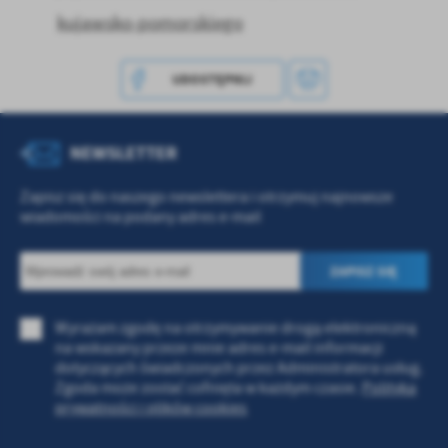
Firmy te działają w charakterze pośredników prezentujących nasze
kujawsko-pomorskiego
treści w postaci wiadomości, ofert, komunikatów mediów
społecznościowych.
UDOSTĘPNIJ
NEWSLETTER
Zapisz się do naszego newslettera i otrzymuj najnowsze
wiadomości na podany adres e-mail
Wyrażam zgodę na otrzymywanie drogą elektroniczną
na wskazany przeze mnie adres e-mail informacji
dotyczących świadczonych przez Administratora usług.
Zgoda może zostać cofnięta w każdym czasie.
Polityka
prywatności i plików cookies