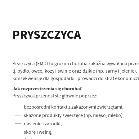
PRYSZCZYCA
Pryszczyca (FMD) to groźna choroba zakaźna wywołana przez
tj. bydło, owce, kozy i świnie oraz dzikie (np. sarny i jelen
konsekwencje dla gospodarki i prowadzi do strat ekonomicz
Jak rozprzestrzenia się choroba?
Pryszczyca przenosi się głównie poprzez:
bezpośredni kontakt z zakażonymi zwierzętami,
skażone produkty zwierzęce (np. mięso, mleko),
nasienie i zarodki,
skórę i wełnę,