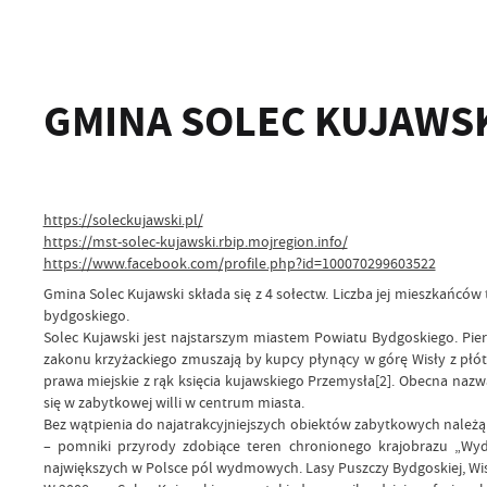
GMINA SOLEC KUJAWS
https://soleckujawski.pl/
https://mst-solec-kujawski.rbip.mojregion.info/
https://www.facebook.com/profile.php?id=100070299603522
Gmina Solec Kujawski składa się z 4 sołectw. Liczba jej mieszkańcó
bydgoskiego.
Solec Kujawski jest najstarszym miastem Powiatu Bydgoskiego. Pie
zakonu krzyżackiego zmuszają by kupcy płynący w górę Wisły z płót
prawa miejskie z rąk księcia kujawskiego Przemysła[2]. Obecna nazw
się w zabytkowej willi w centrum miasta.
Bez wątpienia do najatrakcyjniejszych obiektów zabytkowych należą 
– pomniki przyrody zdobiące teren chronionego krajobrazu „Wydm
największych w Polsce pól wydmowych. Lasy Puszczy Bydgoskiej, Wisł