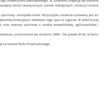
logii Uniwersytetu Warszawskiego. W JuraParku znajdują się unikalne
i wiodącej wśród tematycznych scenek rodzajowych, zobaczyć można
 sportowy i kompleks boisk. Od początku istnienia uznawany jest on
ardziej atrakcyjnym obiektem tego typu w regionie. W skład krytej
zy oraz imprezy sportowe o randze wojewódzkiej, ogólnopolskiej i
adawcze, uruchomione we wrześniu 1999 r. Od prawie 30 lat, w Solcu
 się na terenie Parku Przemysłowego.