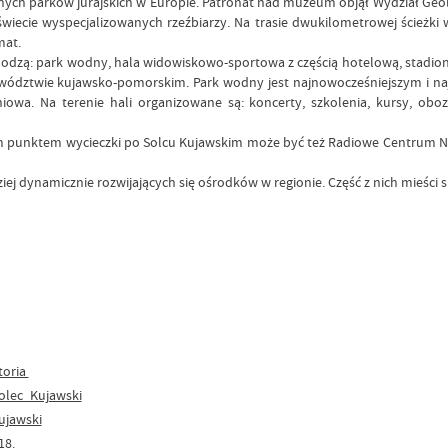
lnych parków jurajskich w Europie. Patronat nad muzeum objął Wydział Geo
świecie wyspecjalizowanych rzeźbiarzy. Na trasie dwukilometrowej ścieżk
mat.
chodzą: park wodny, hala widowiskowo-sportowa z częścią hotelową, stadion
wództwie kujawsko-pomorskim. Park wodny jest najnowocześniejszym i najb
iowa. Na terenie hali organizowane są: koncerty, szkolenia, kursy, obo
awym punktem wycieczki po Solcu Kujawskim może być też Radiowe Centrum N
dziej dynamicznie rozwijających się ośrodków w regionie. Część z nich mieści
toria
olec_Kujawski
ujawski
18.