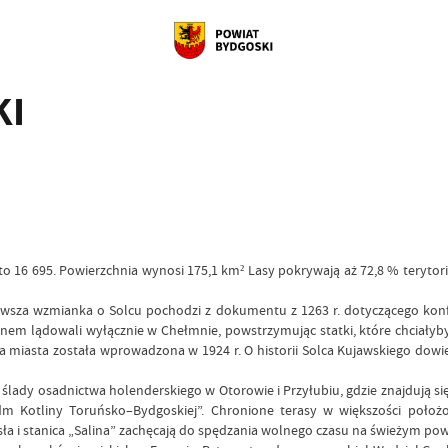
KI
w to 16 695. Powierzchnia wynosi 175,1 km² Lasy pokrywają aż 72,8 % tery
rwsza wzmianka o Solcu pochodzi z dokumentu z 1263 r. dotyczącego konfl
nem lądowali wyłącznie w Chełmnie, powstrzymując statki, które chciałyby 
a miasta została wprowadzona w 1924 r. O historii Solca Kujawskiego dowi
ślady osadnictwa holenderskiego w Otorowie i Przyłubiu, gdzie znajdują s
 Kotliny Toruńsko–Bydgoskiej”. Chronione terasy w większości położo
a i stanica „Salina” zachęcają do spędzania wolnego czasu na świeżym pow