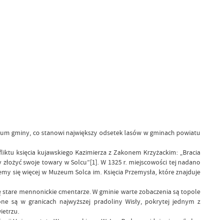
torium gminy, co stanowi największy odsetek lasów w gminach powiatu
iktu księcia kujawskiego Kazimierza z Zakonem Krzyżackim: „Bracia
złożyć swoje towary w Solcu”[1]. W 1325 r. miejscowości tej nadano
emy się więcej w Muzeum Solca im. Księcia Przemysła, które znajduje
ię stare mennonickie cmentarze. W gminie warte zobaczenia są topole
ne są w granicach najwyższej pradoliny Wisły, pokrytej jednym z
ietrzu.