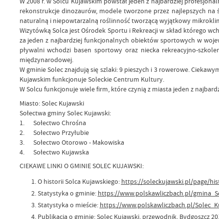
W 2008 r. w Solcu Kujawskim powstał jeden z najbardziej profesjona
rekonstrukcje dinozaurów, modele tworzone przez najlepszych na 
naturalną i niepowtarzalną roślinność tworzącą wyjątkowy mikrokli
Wizytówką Solca jest Ośrodek Sportu i Rekreacji w skład którego w
za jeden z najbardziej funkcjonalnych obiektów sportowych w woje
pływalni wchodzi basen sportowy oraz niecka rekreacyjno-szkolen
międzynarodowej.
W gminie Solec znajdują się szlaki: 9 pieszych i 3 rowerowe. Ciek
Kujawskim funkcjonuje Soleckie Centrum Kultury.
W Solcu funkcjonuje wiele firm, które czynią z miasta jeden z najbar
Miasto: Solec Kujawski
Sołectwa gminy Solec Kujawski:
1. Sołectwo Chrośna
2. Sołectwo Przyłubie
3. Sołectwo Otorowo - Makowiska
4. Sołectwo Kujawska
CIEKAWE LINKI O GMINIE SOLEC KUJAWSKI:
O historii Solca Kujawskiego:
https://soleckujawski.pl/page/his
Statystyka o gminie:
https://www.polskawliczbach.pl/gmina_S
Statystyka o mieście:
https://www.polskawliczbach.pl/Solec_K
Publikacja o gminie: Solec Kujawski, przewodnik, Bydgoszcz 20