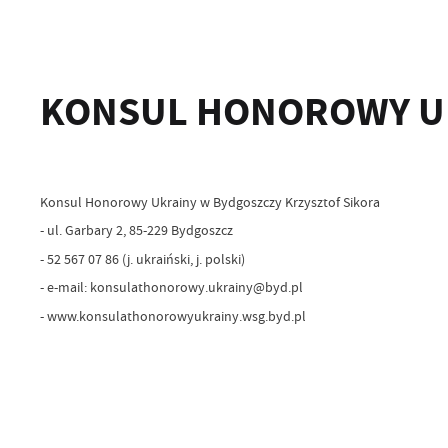
KONSUL HONOROWY U
Konsul Honorowy Ukrainy w Bydgoszczy Krzysztof Sikora
- ul. Garbary 2, 85-229 Bydgoszcz
- 52 567 07 86 (j. ukraiński, j. polski)
- e-mail: konsulathonorowy.ukrainy@byd.pl
- www.konsulathonorowyukrainy.wsg.byd.pl