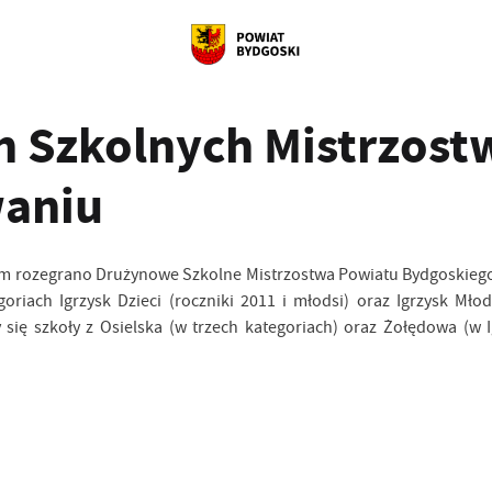
 Szkolnych Mistrzost
waniu
m rozegrano Drużynowe Szkolne Mistrzostwa Powiatu Bydgoskiego w 
goriach Igrzysk Dzieci (roczniki 2011 i młodsi) oraz Igrzysk Mł
się szkoły z Osielska (w trzech kategoriach) oraz Żołędowa (w I