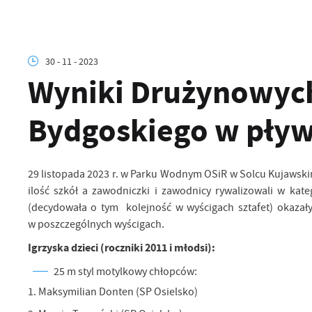
30 - 11 - 2023
Wyniki Drużynowych
Bydgoskiego w pły
29 listopada 2023 r. w Parku Wodnym OSiR w Solcu Kujawski
ilość szkół a zawodniczki i zawodnicy rywalizowali w kate
(decydowała o tym kolejność w wyścigach sztafet) okazały 
w poszczególnych wyścigach.
Igrzyska dzieci (roczniki 2011 i młodsi):
25 m styl motylkowy chłopców:
1. Maksymilian Donten (SP Osielsko)