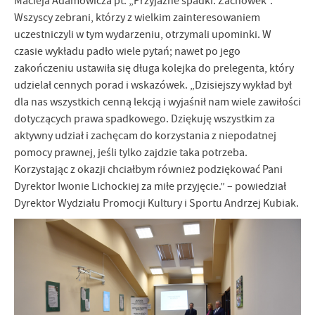
Macieja Adamowicza pt. „Przyjazne spadki. Zachowek”.
Wszyscy zebrani, którzy z wielkim zainteresowaniem
uczestniczyli w tym wydarzeniu, otrzymali upominki. W
czasie wykładu padło wiele pytań; nawet po jego
zakończeniu ustawiła się długa kolejka do prelegenta, który
udzielał cennych porad i wskazówek. „Dzisiejszy wykład był
dla nas wszystkich cenną lekcją i wyjaśnił nam wiele zawiłości
dotyczących prawa spadkowego. Dziękuję wszystkim za
aktywny udział i zachęcam do korzystania z niepodatnej
pomocy prawnej, jeśli tylko zajdzie taka potrzeba.
Korzystając z okazji chciałbym również podziękować Pani
Dyrektor Iwonie Lichockiej za miłe przyjęcie.” – powiedział
Dyrektor Wydziału Promocji Kultury i Sportu Andrzej Kubiak.