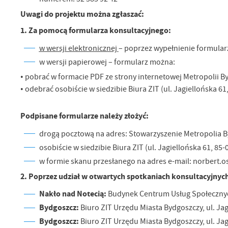
Uwagi do projektu można zgłaszać:
1. Za pomocą formularza konsultacyjnego:
w wersji elektronicznej
– poprzez wypełnienie formular
w wersji papierowej – formularz można:
• pobrać w formacie PDF ze strony internetowej Metropolii B
• odebrać osobiście w siedzibie Biura ZIT (ul. Jagiellońska 
Podpisane formularze należy złożyć:
drogą pocztową na adres: Stowarzyszenie Metropolia By
osobiście w siedzibie Biura ZIT (ul. Jagiellońska 61, 85
w formie skanu przesłanego na adres e-mail: norbert
2. Poprzez udział w otwartych spotkaniach konsultacyjn
Nakło nad Notecią:
Budynek Centrum Usług Społecznych 
Bydgoszcz:
Biuro ZIT Urzędu Miasta Bydgoszczy, ul. Jag
Bydgoszcz:
Biuro ZIT Urzędu Miasta Bydgoszczy, ul. Jag