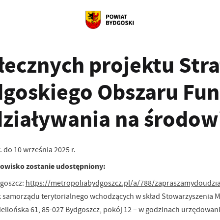
ołecznych projektu Str
goskiego Obszaru Fun
działywania na środow
 do 10 września 2025 r.
owisko zostanie udostępniony:
dgoszcz:
https://metropoliabydgoszcz.pl/a/788/zapraszamydoudz
tek samorządu terytorialnego wchodzących w skład Stowarzyszenia 
agiellońska 61, 85-027 Bydgoszcz, pokój 12 – w godzinach urzędowa