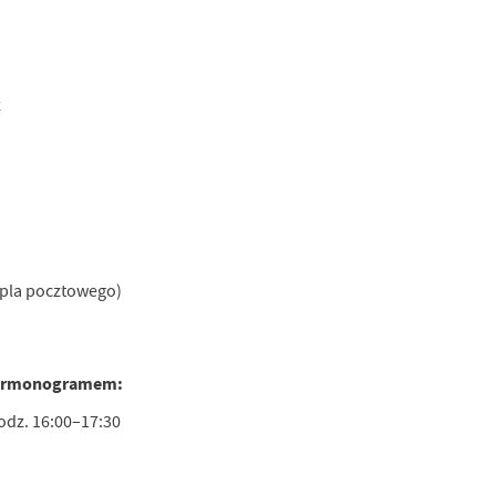
z
mpla pocztowego)
 harmonogramem:
odz. 16:00–17:30