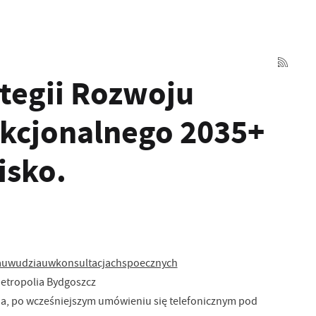
ategii Rozwoju
kcjonalnego 2035+
isko.
iauwudziauwkonsultacjachspoecznych
Metropolia Bydgoszcz
nia, po wcześniejszym umówieniu się telefonicznym pod