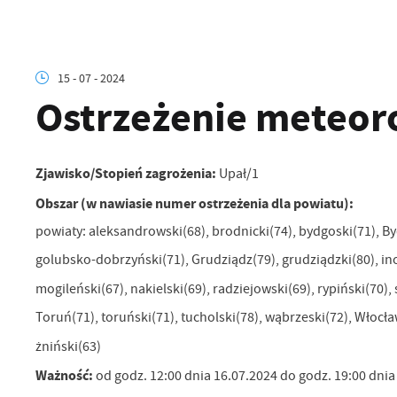
15 - 07 - 2024
Ostrzeżenie meteoro
Zjawisko/Stopień zagrożenia:
Upał/1
Obszar (w nawiasie numer ostrzeżenia dla powiatu):
powiaty: aleksandrowski(68), brodnicki(74), bydgoski(71), By
golubsko-dobrzyński(71), Grudziądz(79), grudziądzki(80), in
mogileński(67), nakielski(69), radziejowski(69), rypiński(70), 
Toruń(71), toruński(71), tucholski(78), wąbrzeski(72), Włocła
żniński(63)
Ważność:
od godz. 12:00 dnia 16.07.2024 do godz. 19:00 dnia