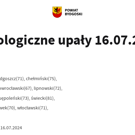
logiczne upały 16.07.2
dgoszcz(71), chełmiński(75),
owrocławski(67), lipnowski(72),
sępoleński(73), świecki(81),
wek(70), włocławski(71),
 16.07.2024