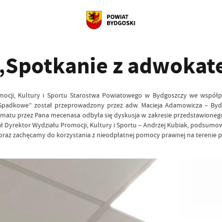
 „Spotkanie z adwoka
Promocji, Kultury i Sportu Starostwa Powiatowego w Bydgoszczy we wsp
 Spadkowe” został przeprowadzony przez adw. Macieja Adamowicza – By
matu przez Pana mecenasa odbyła się dyskusja w zakresie przedstawionego 
 Dyrektor Wydziału Promocji, Kultury i Sportu – Andrzej Kubiak, podsumow
oraz zachęcamy do korzystania z nieodpłatnej pomocy prawnej na terenie 