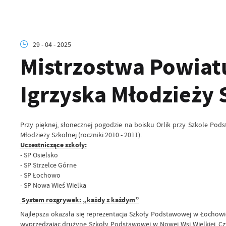
29 - 04 - 2025
Mistrzostwa Powiat
Igrzyska Młodzieży 
Przy pięknej, słonecznej pogodzie na boisku Orlik przy Szkole Pod
Młodzieży Szkolnej (roczniki 2010 - 2011).
Uczestniczące szkoły:
- SP Osielsko
- SP Strzelce Górne
- SP Łochowo
- SP Nowa Wieś Wielka
System rozgrywek: „każdy z każdym”
Najlepsza okazała się reprezentacja Szkoły Podstawowej w Łochow
wyprzedzając drużynę Szkoły Podstawowej w Nowej Wsi Wielkiej. C