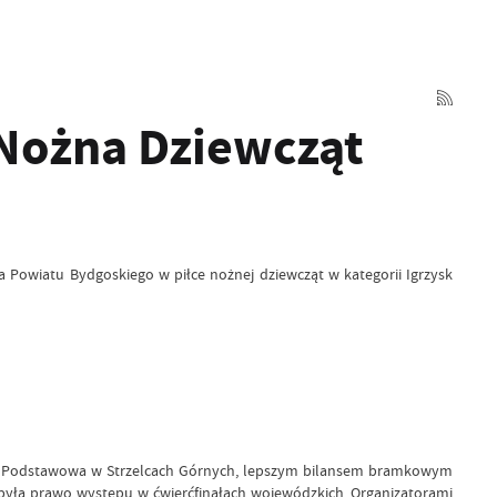
 Nożna Dziewcząt
a Powiatu Bydgoskiego w piłce nożnej dziewcząt w kategorii Igrzysk
koła Podstawowa w Strzelcach Górnych, lepszym bilansem bramkowym
była prawo występu w ćwierćfinałach wojewódzkich. Organizatorami