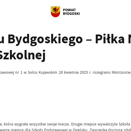
u Bydgoskiego – Piłka
Szkolnej
stawowej nr 1 w Solcu Kujawskim 28 kwietnia 2025 r. rozegrano Mistrzostw
ie, która wygrała wszystkie swoje mecze. Drugie miejsce wywalczyła Sz
zwarte miejsce dla Szkoły Podstawowej w Osielsku. Zwycięska drużyna zdo