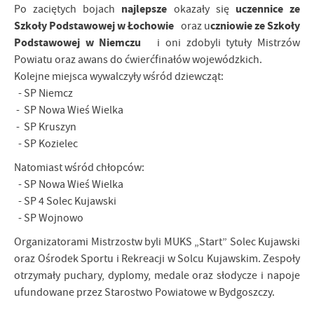
najlepsze
uczennice ze
Po zaciętych bojach
okazały się
Szkoły Podstawowej w Łochowie
czniowie ze Szkoły
oraz u
Podstawowej w Niemczu
i oni zdobyli tytuły Mistrzów
Powiatu oraz awans do ćwierćfinałów wojewódzkich.
Kolejne miejsca wywalczyły wśród dziewcząt:
- SP Niemcz
- SP Nowa Wieś Wielka
- SP Kruszyn
- SP Kozielec
Natomiast wśród chłopców:
- SP Nowa Wieś Wielka
- SP 4 Solec Kujawski
- SP Wojnowo
Organizatorami Mistrzostw byli MUKS „Start” Solec Kujawski
oraz Ośrodek Sportu i Rekreacji w Solcu Kujawskim. Zespoły
otrzymały puchary, dyplomy, medale oraz słodycze i napoje
ufundowane przez Starostwo Powiatowe w Bydgoszczy.