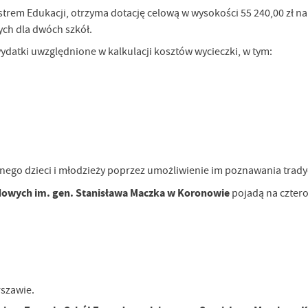
rem Edukacji, otrzyma dotację celową w wysokości 55 240,00 zł n
ych dla dwóch szkół.
datki uwzględnione w kalkulacji kosztów wycieczki, w tym:
ego dzieci i młodzieży poprzez umożliwienie im poznawania tradycji
owych im. gen. Stanisława Maczka w Koronowie
pojadą na cztero
szawie.